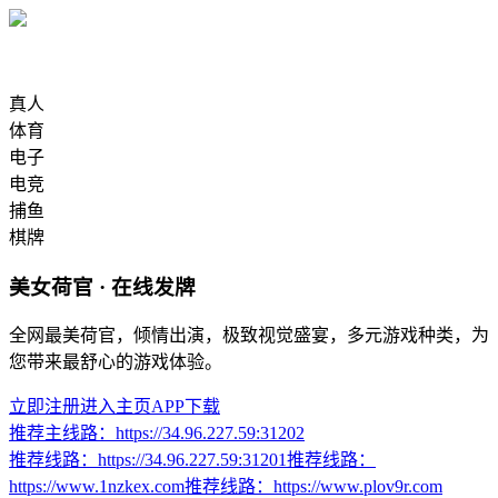
真人
体育
电子
电竞
捕鱼
棋牌
美女荷官 · 在线发牌
全网最美荷官，倾情出演，极致视觉盛宴，多元游戏种类，为
您带来最舒心的游戏体验。
立即注册
进入主页
APP下载
推荐主线路：
https://34.96.227.59:31202
推荐线路：
https://34.96.227.59:31201
推荐线路：
https://www.1nzkex.com
推荐线路：
https://www.plov9r.com