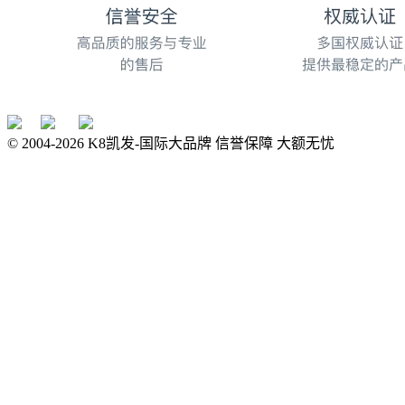
© 2004-
2026
K8凯发-国际大品牌 信誉保障 大额无忧