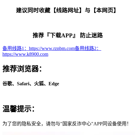
建议同时收藏【线路网址】与【本网页】
推荐『下载APP』 防止迷路
备用线路
1
：
https://www.rznbm.com
备用线路
2
：
https://www.k8900.com
推荐浏览器：
谷歌、Safari、火狐、Edge
温馨提示：
为了您的隐私安全，请勿与"国家反诈中心"APP同设备使用！