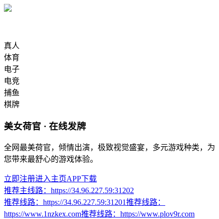
真人
体育
电子
电竞
捕鱼
棋牌
美女荷官 · 在线发牌
全网最美荷官，倾情出演，极致视觉盛宴，多元游戏种类，为
您带来最舒心的游戏体验。
立即注册
进入主页
APP下载
推荐主线路：
https://34.96.227.59:31202
推荐线路：
https://34.96.227.59:31201
推荐线路：
https://www.1nzkex.com
推荐线路：
https://www.plov9r.com