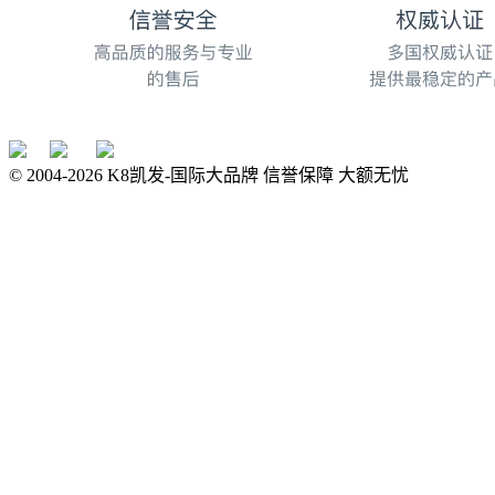
© 2004-
2026
K8凯发-国际大品牌 信誉保障 大额无忧