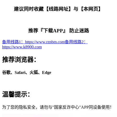
建议同时收藏【线路网址】与【本网页】
推荐『下载APP』 防止迷路
备用线路
1
：
https://www.rznbm.com
备用线路
2
：
https://www.k8900.com
推荐浏览器：
谷歌、Safari、火狐、Edge
温馨提示：
为了您的隐私安全，请勿与"国家反诈中心"APP同设备使用！